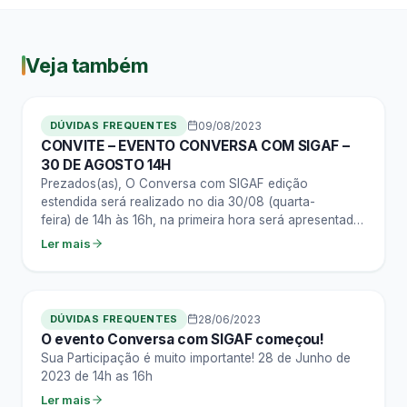
Veja também
DÚVIDAS FREQUENTES
09/08/2023
CONVITE – EVENTO CONVERSA COM SIGAF –
30 DE AGOSTO 14H
Prezados(as), O Conversa com SIGAF edição
estendida será realizado no dia 30/08 (quarta-
feira) de 14h às 16h, na primeira hora será apresentado
um tema recorrente que chega ao suporte…
Ler mais
DÚVIDAS FREQUENTES
28/06/2023
O evento Conversa com SIGAF começou!
Sua Participação é muito importante! 28 de Junho de
2023 de 14h as 16h
Ler mais