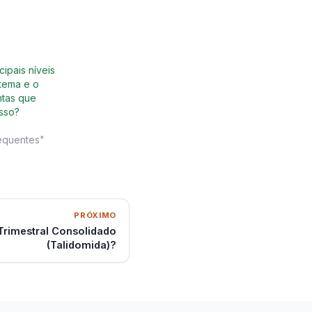
cipais níveis
stema e o
ntas que
sso?
equentes"
PRÓXIMO
rimestral Consolidado
(Talidomida)?