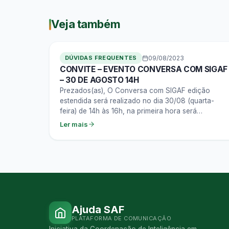
Veja também
DÚVIDAS FREQUENTES
09/08/2023
CONVITE – EVENTO CONVERSA COM SIGAF
– 30 DE AGOSTO 14H
Prezados(as), O Conversa com SIGAF edição
estendida será realizado no dia 30/08 (quarta-
feira) de 14h às 16h, na primeira hora será
apresentado um tema recorrente que chega ao
Ler mais
suporte…
Ajuda SAF
PLATAFORMA DE COMUNICAÇÃO