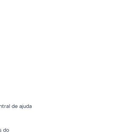
ntral de ajuda
s do