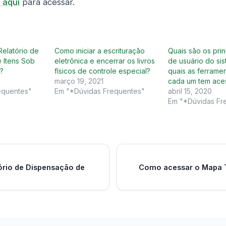
 aqui
para acessar.
elatório de
Como iniciar a escrituração
Quais são os prin
 Itens Sob
eletrônica e encerrar os livros
de usuário do si
l?
físicos de controle especial?
quais as ferrame
março 19, 2021
cada um tem ace
equentes"
Em "*Dúvidas Frequentes"
abril 15, 2020
Em "*Dúvidas Fr
ório de Dispensação de
Como acessar o Mapa T