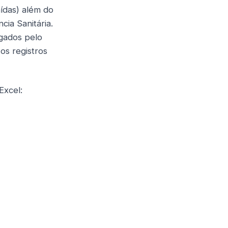
aídas) além do
cia Sanitária.
igados pelo
os registros
Excel: