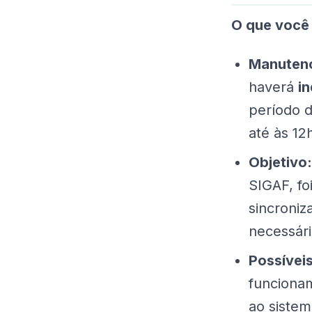
O que você 
Manutenç
haverá
i
período d
até às 12
Objetivo:
SIGAF, fo
sincroniz
necessári
Possívei
funciona
ao sistem