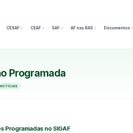
CESAF
CEAF
SAF
AF nas RAS
Documentos
ão Programada
NOTÍCIAS
s Programadas no SIGAF