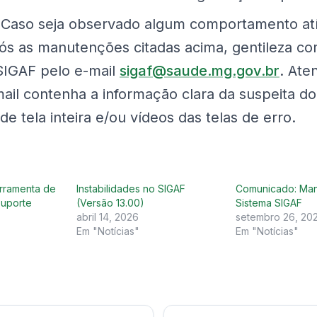
Caso seja observado algum comportamento atí
ós as manutenções citadas acima, gentileza co
SIGAF pelo e-mail
sigaf@saude.mg.gov.br
. Ate
ail contenha a informação clara da suspeita do
de tela inteira e/ou vídeos das telas de erro.
erramenta de
Instabilidades no SIGAF
Comunicado: Ma
Suporte
(Versão 13.00)
Sistema SIGAF
abril 14, 2026
setembro 26, 20
Em "Notícias"
Em "Notícias"