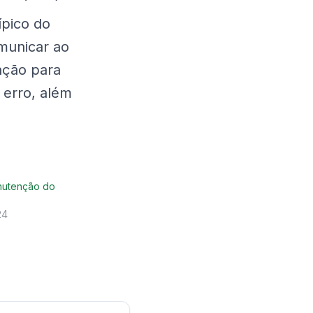
pico do
municar ao
nção para
 erro, além
nutenção do
24