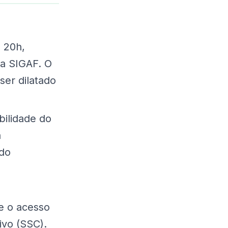
 20h,
ma SIGAF. O
ser dilatado
bilidade do
a
ndo
e o acesso
ivo (SSC).