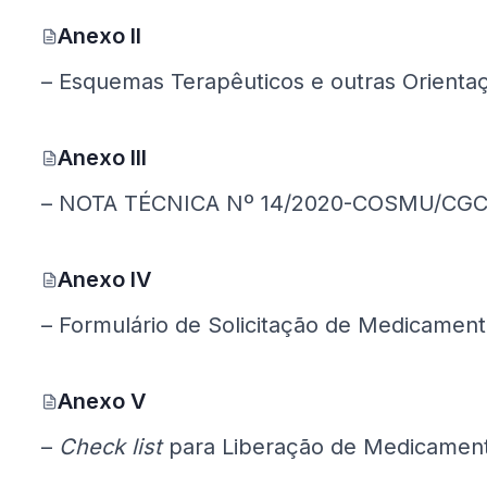
Anexo II
(Google Drive, abre em nova aba)
– Esquemas Terapêuticos e outras Orienta
Anexo III
(Google Drive, abre em nova aba)
– NOTA TÉCNICA Nº 14/2020-COSMU/CGC
Anexo IV
(Google Drive, abre em nova aba)
– Formulário de Solicitação de Medicame
Anexo V
(Google Drive, abre em nova aba)
–
Check list
para Liberação de Medicamen