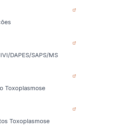
ções
IVI/DAPES/SAPS/MS
nto Toxoplasmose
tos Toxoplasmose