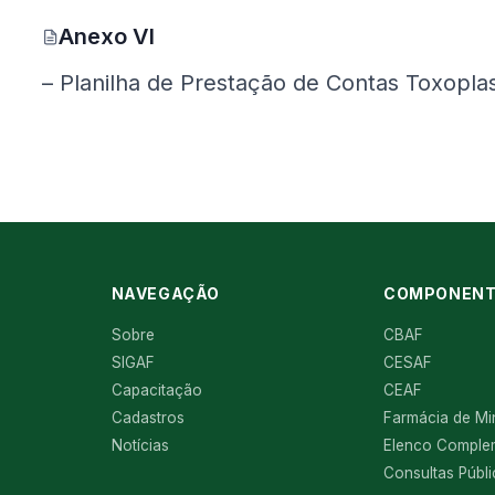
Anexo VI
(Google Drive, abre em nova aba)
– Planilha de Prestação de Contas Toxop
NAVEGAÇÃO
COMPONENT
Sobre
CBAF
SIGAF
CESAF
Capacitação
CEAF
Cadastros
Farmácia de Mi
Notícias
Elenco Comple
Consultas Públ