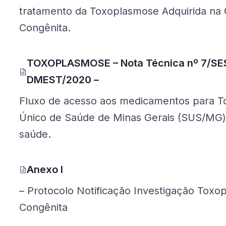
tratamento da Toxoplasmose Adquirida na
Congênita.
TOXOPLASMOSE – Nota Técnica nº 7/S
(Google Drive, abre em nova aba)
DMEST/2020 –
Fluxo de acesso aos medicamentos para T
Único de Saúde de Minas Gerais (SUS/MG) 
saúde.
Anexo I
(Google Drive, abre em nova aba)
– Protocolo Notificação Investigação Toxo
Congênita