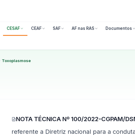
CESAF
CEAF
SAF
AF nas RAS
Documentos
Toxoplasmose
NOTA TÉCNICA Nº 100/2022-CGPAM/DS
(Google Drive, abre em nova aba)
referente a Diretriz nacional para a conduta