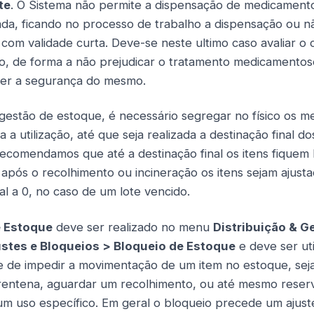
te
. O Sistema não permite a dispensação de medicamen
ada, ficando no processo de trabalho a dispensação ou n
om validade curta. Deve-se neste ultimo caso avaliar o 
o, de forma a não prejudicar o tratamento medicamentos
er a segurança do mesmo.
gestão de estoque, é necessário segregar no físico os 
a a utilização, até que seja realizada a destinação final 
ecomendamos que até a destinação final os itens fiquem
após o recolhimento ou incineração os itens sejam ajust
al a 0, no caso de um lote vencido.
e Estoque
deve ser realizado no menu
Distribuição & G
stes e Bloqueios > Bloqueio de Estoque
e deve ser ut
 de impedir a movimentação de um item no estoque, seja
rentena, aguardar um recolhimento, ou até mesmo reser
m uso específico. Em geral o bloqueio precede um ajust