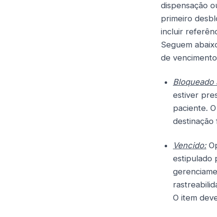
dispensação ou
primeiro desbl
incluir referê
Seguem abaixo
de vencimento
Bloqueado 
estiver pre
paciente. 
destinação f
Vencido:
Op
estipulado 
gerenciame
rastreabili
O item deve