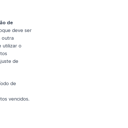
tão de
toque deve ser
á outra
utilizar o
ntos
juste de
íodo de
utos vencidos.