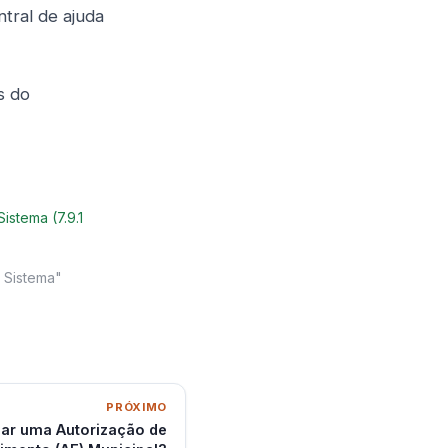
ntral de ajuda
s do
istema (7.9.1
 Sistema"
PRÓXIMO
ar uma Autorização de