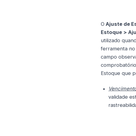
O
Ajuste de E
Estoque > Aju
utilizado quan
ferramenta no 
campo observaç
comprobatórios
Estoque que po
Vencimento
validade es
rastreabili