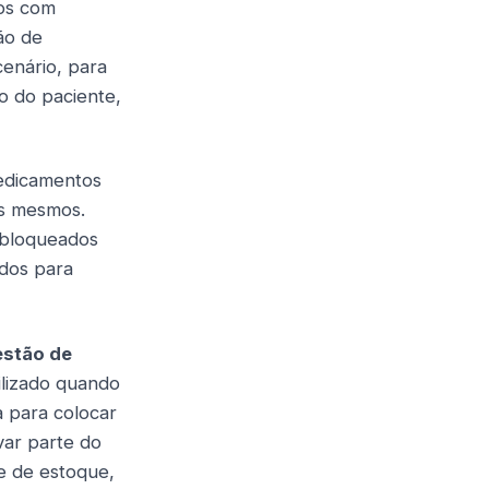
tos com
ão de
cenário, para
o do paciente,
medicamentos
dos mesmos.
 bloqueados
ados para
estão de
ilizado quando
 para colocar
var parte do
e de estoque,