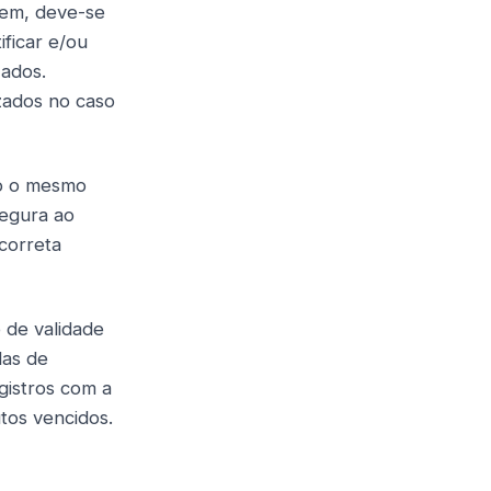
tem, deve-se
ificar e/ou
zados.
zados no caso
do o mesmo
segura ao
correta
 de validade
das de
gistros com a
utos vencidos.