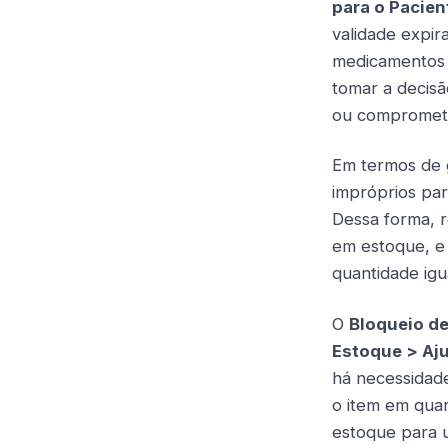
para o Pacien
validade expir
medicamentos c
tomar a decisã
ou compromet
Em termos de 
impróprios par
Dessa forma, r
em estoque, e 
quantidade igu
O
Bloqueio d
Estoque > Aju
há necessidade
o item em qua
estoque para u