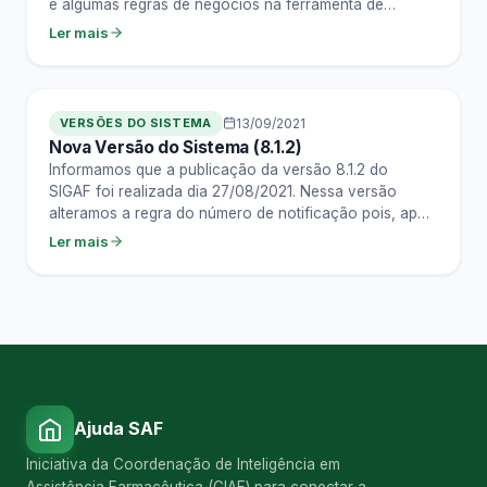
e algumas regras de negócios na ferramenta de
processos do…
Ler mais
VERSÕES DO SISTEMA
13/09/2021
Nova Versão do Sistema (8.1.2)
Informamos que a publicação da versão 8.1.2 do
SIGAF foi realizada dia 27/08/2021. Nessa versão
alteramos a regra do número de notificação pois, após
a publicação da versão 8.1…
Ler mais
Ajuda SAF
Iniciativa da Coordenação de Inteligência em
Assistência Farmacêutica (CIAF) para conectar a