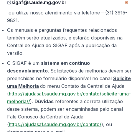
sigaf@saude.mg.gov.br
(Site externo, abre em nova aba)
ou utilize nosso atendimento via telefone – (31) 3915-
9821.
Os manuais e perguntas frequentes relacionados
também serão atualizados, e estarão disponíveis na
Central de Ajuda do SIGAF após a publicação da
versão.
O SIGAF é um
sistema em contínuo
desenvolvimento
. Solicitações de melhorias devem ser
preenchidas no formulário disponível no canal
Solicite
uma Melhoria
do menu Contato da Central de Ajuda
(
https://ajudasaf.saude.mg.gov.br/contato/solicite-uma-
melhoria//
).
Dúvidas
referentes a correta utilização
desse sistema, podem ser encaminhadas pelo canal
Fale Conosco da Central de Ajuda
(
https://ajudasaf.saude.mg.gov.br/contato/
), ou
diretamente para o e-mail